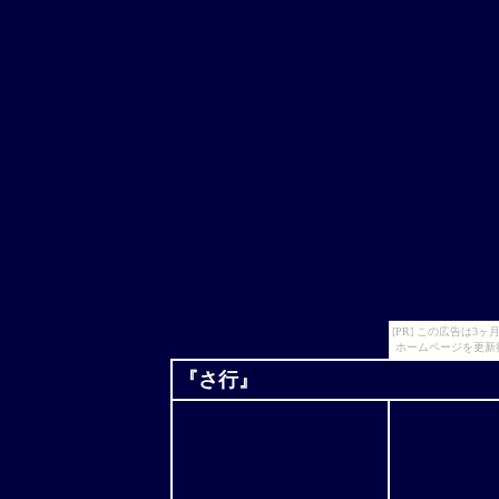
[PR] この広告は
ホームページを更新
『さ行』